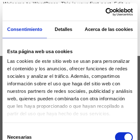
Welcome to WordPress. This is your first post. Edit or
delete it, then start writing!
Deja una respuesta
Consentimiento
Detalles
Acerca de las cookies
Lo siento, debes estar
conectado
para publicar un
comentario.
Esta página web usa cookies
Las cookies de este sitio web se usan para personalizar
el contenido y los anuncios, ofrecer funciones de redes
sociales y analizar el tráfico. Además, compartimos
información sobre el uso que haga del sitio web con
nuestros partners de redes sociales, publicidad y análisis
web, quienes pueden combinarla con otra información
que les haya proporcionado o que hayan recopilado a
partir del uso que haya hecho de sus servicios.
Aviso Legal
Selección
Política de Privacidad
Necesarias
de