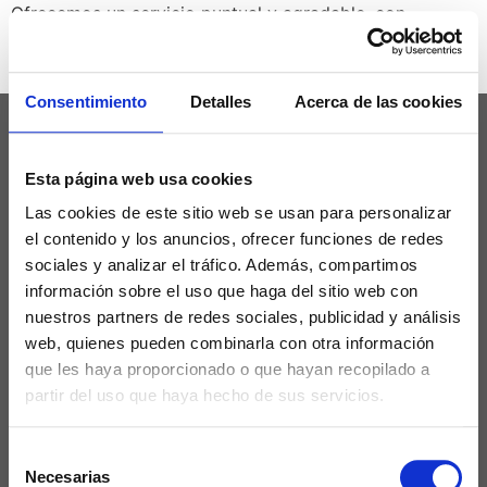
Ofrecemos un servicio puntual y agradable, con
vehículos nuevos Mercedes-Benz Clase V en perfectas
condiciones: Seguridad, Seriedad y Servicio.
Consentimiento
Detalles
Acerca de las cookies
Esta página web usa cookies
Las cookies de este sitio web se usan para personalizar
el contenido y los anuncios, ofrecer funciones de redes
sociales y analizar el tráfico. Además, compartimos
información sobre el uso que haga del sitio web con
nuestros partners de redes sociales, publicidad y análisis
Aviso Legal
web, quienes pueden combinarla con otra información
Política de Privacidad
que les haya proporcionado o que hayan recopilado a
partir del uso que haya hecho de sus servicios.
Política de Cookies
Selección
Declaración de Accesibilidad
Necesarias
de